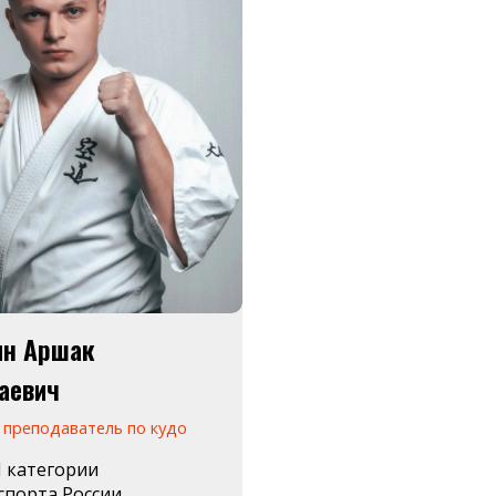
ян Аршак
аевич
 преподаватель по кудо
I категории
спорта России.