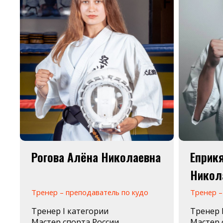
Рогова Алёна Николаевна
Еприк
Никол
Тренер – преподаватель по кудо
Тренер –
Тренер I категории
Тренер 
Мастер спорта России.
Мастер 