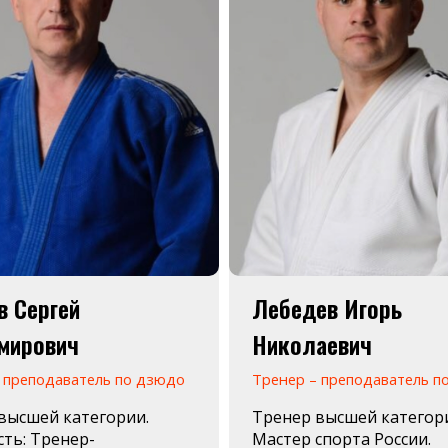
в Сергей
Лебедев Игорь
мирович
Николаевич
 преподаватель по дзюдо
Тренер – преподаватель п
высшей категории.
Тренер высшей категор
ть: Тренер-
Мастер спорта России.