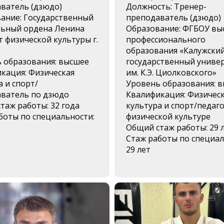
ватель (дзюдо)
Должность: Тренер-
ание: Государственный
преподаватель (дзюдо)
ьный ордена Ленина
Образование: ФГБОУ вы
т физической культуры г.
профессионального
образования «Калужски
 образования: высшее
государственный униве
кация: Физическая
им. К.Э. Циолковского»
а и спорт/
Уровень образования: 
ватель по дзюдо
Квалификация: Физичес
таж работы: 32 года
культура и спорт/педаго
боты по специальности:
физической культуре
Общий стаж работы: 29 
Стаж работы по специал
29 лет