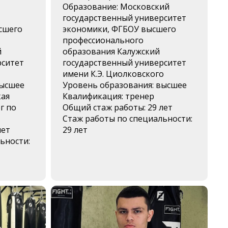
Образование: Московский
государственный университет
сшего
экономики, ФГБОУ высшего
профессионального
й
образования Калужский
рситет
государственный университет
имени К.Э. Циолковского
высшее
Уровень образования: высшее
кая
Квалификация: тренер
г по
Общий стаж работы: 29 лет
Стаж работы по специальности:
лет
29 лет
ьности: